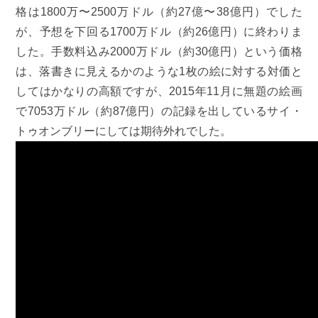
格は1800万〜2500万ドル（約27億〜38億円）でした
が、予想を下回る1700万ドル（約26億円）に終わりま
した。手数料込み2000万ドル（約30億円）という価格
は、落書きに見えるかのような1枚の絵に対する対価と
してはかなりの高額ですが、2015年11月に無題の絵画
で7053万ドル（約87億円）の記録を出しているサイ・
トゥオンブリーにしては期待外れでした。