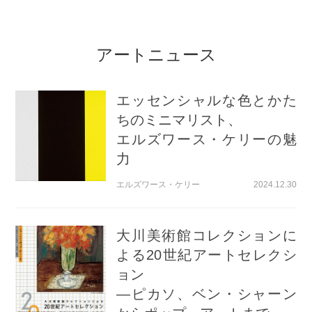
アートニュース
約束
3
エッセンシャルな色とかた
ちのミニマリスト、
大切にされてきた
エルズワース・ケリーの魅
作品を
次のお客様へと橋渡し
力
家で大切にされてこられた美術品を大切にし
エルズワース・ケリー
2024.12.30
てくれる次のお客様へと橋渡しさせていただ
きます。
大川美術館コレクションに
よる20世紀アートセレクシ
ョン
―ピカソ、ベン・シャーン